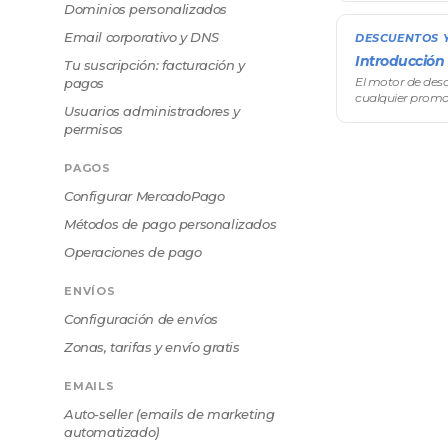
Dominios personalizados
cliente que cumpl
Email corporativo y DNS
DESCUENTOS 
Introducción
Tu suscripción: facturación y
El motor de des
pagos
cualquier prom
Usuarios administradores y
simples, sin toc
permisos
Desde el descue
PAGOS
Configurar MercadoPago
Métodos de pago personalizados
Operaciones de pago
ENVÍOS
Configuración de envíos
Zonas, tarifas y envío gratis
EMAILS
Auto-seller (emails de marketing
automatizado)