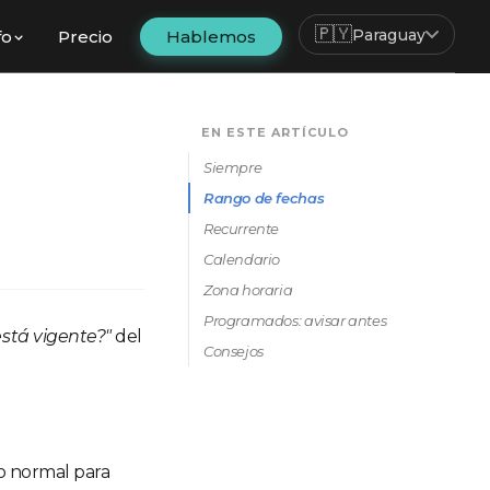
🇵🇾
Paraguay
fo
Precio
Hablemos
EN ESTE ARTÍCULO
Siempre
Rango de fechas
Recurrente
Calendario
Zona horaria
Programados: avisar antes
stá vigente?"
del
Consejos
lo normal para