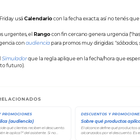
Friday usá
Calendario
con la fecha exacta; así no tenés qu
s urgentes, el
Rango
con fin cercano genera urgencia ("hast
gencia con
audiencia
para promos muy dirigidas:
"sábados, 
l
Simulador
que la regla aplique en la fecha/hora que esper
o futuro).
RELACIONADOS
Y PROMOCIONES
DESCUENTOS Y PROMOCIONE
lica (audiencia)
Sobre qué productos aplica
ide qué clientes reciben el descuento.
El alcance define qué productos d
én le aplica?" del asistente. Si no
alcanzados por el descuento. Es e
tro, el descuento alcanza a cualquier
productos aplica?" del asistente