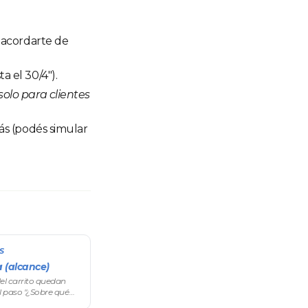
e acordarte de
a el 30/4").
solo para clientes
ás (podés simular
S
 (alcance)
el carrito quedan
l paso "¿Sobre qué
. Acompaña a la