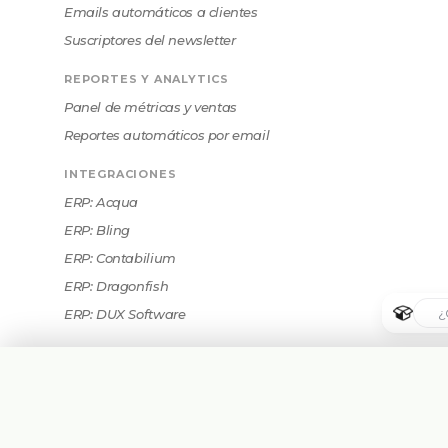
Emails automáticos a clientes
Suscriptores del newsletter
REPORTES Y ANALYTICS
Panel de métricas y ventas
Reportes automáticos por email
INTEGRACIONES
ERP: Acqua
ERP: Bling
ERP: Contabilium
ERP: Dragonfish
ERP: DUX Software
ERP: Ninox
ERP: NonSistemas
ERP: SaaS UE
ERP: Salesforce (Virtual Seller)
🇦🇷
Argentina