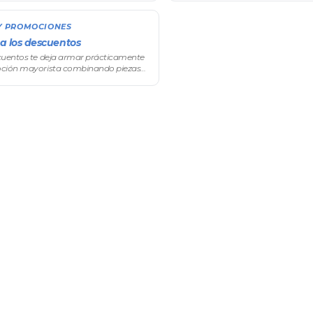
a el resto de las co
condición (qué tiene que cumplir el
Y PROMOCIONES
 a los descuentos
cuentos te deja armar prácticamente
oción mayorista combinando piezas
ar los precios producto por producto.
nto por volumen —el corazón del