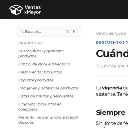
Buscar…
⌘
K
Centro de Ayuda
DESCUENTOS 
PRODUCTOS
Cuánd
Buscar, filtrar y gestionar
productos
Control de stock e inventario
2 min de lectur
Crear y editar productos
Importar productos
La
vigencia
de
Imágenes y galería de productos
asistente. Ten
Listas de precios y descuentos
Organizar productos en
categorías
Siempre
Preventa: vender ahora, entregar
después
Sin límite de f