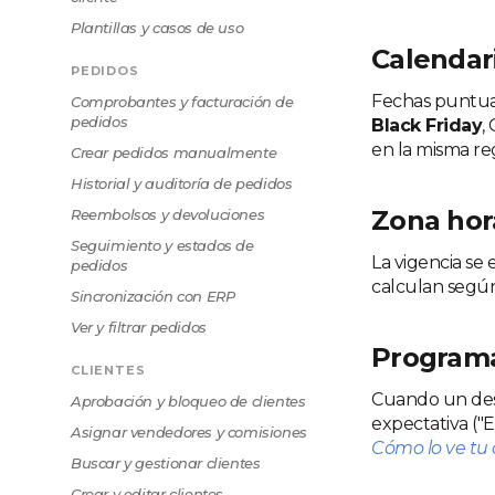
Plantillas y casos de uso
Calendar
PEDIDOS
Fechas puntual
Comprobantes y facturación de
pedidos
Black Friday
,
en la misma reg
Crear pedidos manualmente
Historial y auditoría de pedidos
Zona hor
Reembolsos y devoluciones
Seguimiento y estados de
La vigencia se 
pedidos
calculan según
Sincronización con ERP
Ver y filtrar pedidos
Programa
CLIENTES
Cuando un desc
Aprobación y bloqueo de clientes
expectativa ("
Asignar vendedores y comisiones
Cómo lo ve tu 
Buscar y gestionar clientes
Crear y editar clientes