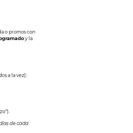
ada o promos con
ogramado
y la
s a la vez):
zo").
 días de cada