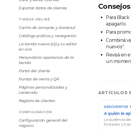
Consejos
Exportar datos de clientes
Para Black 
TIENDA ONLINE
apagarlo.
Carrito de compras y checkout
Para promo
Catálogo público y navegación
Combiná vi
La tienda nueva (v2) y su editor
nuevos"
.
en vivo
Revisá en e
Personalizar apariencia de la
un moment
tienda
Portal del cliente
Puntos de venta y QR
Páginas personalizadas y
contenido
ARTÍCULOS 
Registro de clientes
DESCUENTOS 
CONFIGURACIÓN
A quién le ap
La audiencia dec
Configuración general del
Es el paso "¿A qui
negocio
ponés ningún fil