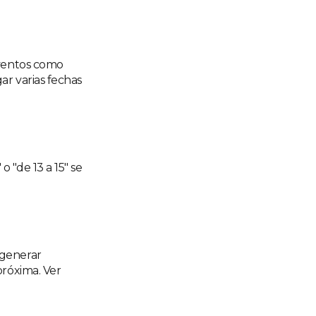
eventos como
ar varias fechas
o "de 13 a 15" se
 generar
próxima. Ver