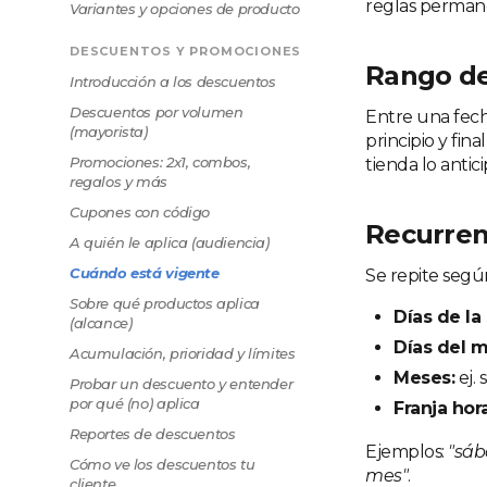
reglas permane
Variantes y opciones de producto
DESCUENTOS Y PROMOCIONES
Rango de
Introducción a los descuentos
Descuentos por volumen
Entre una fech
(mayorista)
principio y fina
Promociones: 2x1, combos,
tienda lo anti
regalos y más
Cupones con código
Recurren
A quién le aplica (audiencia)
Cuándo está vigente
Se repite según
Sobre qué productos aplica
Días de la
(alcance)
Días del m
Acumulación, prioridad y límites
Meses:
ej. 
Probar un descuento y entender
por qué (no) aplica
Franja hora
Reportes de descuentos
Ejemplos:
"sáb
Cómo ve los descuentos tu
mes"
.
cliente