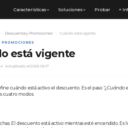
Características
Soluciones
Probar
+ In
›
Descuentos y Promociones
›
Cuándo está vigente
Y PROMOCIONES
o está vigente
a
Actualizado el 2026-06-17
fine cuándo está activo el descuento. Es el paso
"¿Cuándo e
és cuatro modos.
echas. El descuento está activo mientras esté encendido. Es 