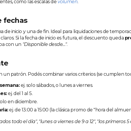
ntes, como las escalas de
volumen
.
 fechas
a de inicio y una de fin. Ideal para liquidaciones de tempor
l claros. Si la fecha de inicio es futura, el descuento queda
pr
cipa con un
"Disponible desde…"
.
te
 un patrón. Podés combinar varios criterios (se cumplen todo
 semana:
ej. solo sábados, o lunes a viernes.
es:
ej. del 1 al 5.
solo en diciembre.
ria:
ej. de 13:00 a 15:00 (la clásica promo de "hora del almuer
ados todo el día"
,
"lunes a viernes de 9 a 12"
,
"los primeros 5