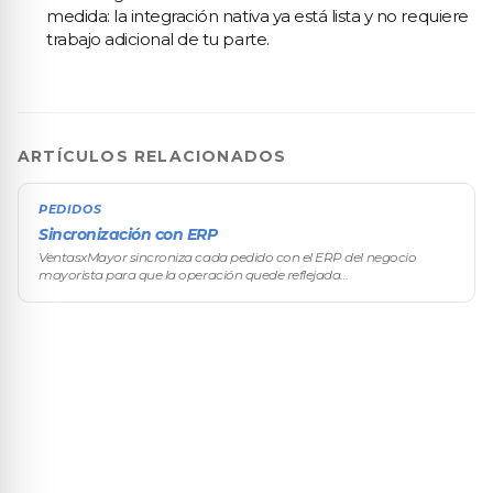
medida: la integración nativa ya está lista y no requiere
trabajo adicional de tu parte.
ARTÍCULOS RELACIONADOS
PEDIDOS
Sincronización con ERP
VentasxMayor sincroniza cada pedido con el ERP del negocio
mayorista para que la operación quede reflejada
automáticamente en el sistema de gestión: stock, precios,
comprobantes, cuenta corriente. La