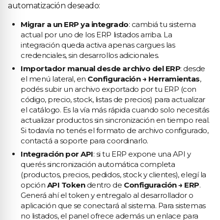
automatización deseado:
Migrar a un ERP ya integrado
: cambiá tu sistema
actual por uno de los ERP listados arriba. La
integración queda activa apenas cargues las
credenciales, sin desarrollos adicionales.
Importador manual desde archivo del ERP
: desde
el menú lateral, en
Configuración → Herramientas
,
podés subir un archivo exportado por tu ERP (con
código, precio, stock, listas de precios) para actualizar
el catálogo. Es la vía más rápida cuando solo necesitás
actualizar productos sin sincronización en tiempo real.
Si todavía no tenés el formato de archivo configurado,
contactá a soporte para coordinarlo.
Integración por API
: si tu ERP expone una API y
querés sincronización automática completa
(productos, precios, pedidos, stock y clientes), elegí la
opción
API Token
dentro de
Configuración → ERP
.
Generá ahí el token y entregalo al desarrollador o
aplicación que se conectará al sistema. Para sistemas
no listados, el panel ofrece además un enlace para