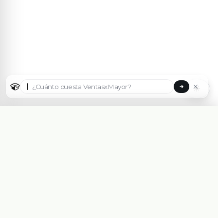
☀
Seleccionar país
🇦🇷
Argentina
🇧🇷
Brasil
🇵🇾
✓
Paraguay
Plataforma eCommerce B2B hecha para Mayoristas,