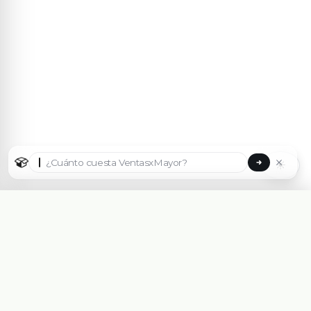
☀
Seleccionar país
🇦🇷
Argentina
🇧🇷
Brasil