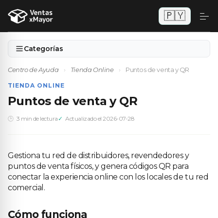
🇵🇾
Categorías
Centro de Ayuda
›
Tienda Online
›
Puntos de venta y QR
TIENDA ONLINE
Puntos de venta y QR
3 min de lectura
Actualizado el 2026-07-28
Gestiona tu red de distribuidores, revendedores y
puntos de venta físicos, y genera códigos QR para
conectar la experiencia online con los locales de tu red
comercial.
Cómo funciona