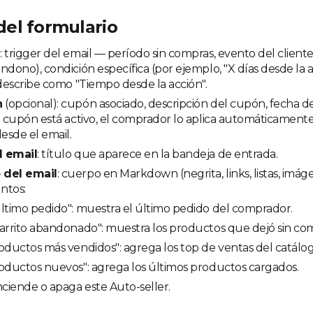
el formulario
n
: trigger del email — período sin compras, evento del cliente
ndono), condición específica (por ejemplo, "X días desde la a
 describe como "Tiempo desde la acción".
n
(opcional): cupón asociado, descripción del cupón, fecha de
l cupón está activo, el comprador lo aplica automáticamente 
esde el email.
l email
: título que aparece en la bandeja de entrada.
 del email
: cuerpo en Markdown (negrita, links, listas, imá
untos:
ltimo pedido": muestra el último pedido del comprador.
arrito abandonado": muestra los productos que dejó sin co
oductos más vendidos": agrega los top de ventas del catálog
oductos nuevos": agrega los últimos productos cargados.
nciende o apaga este Auto-seller.