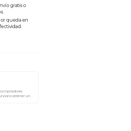
vío gratis o
s.
ador queda en
ectividad.
s compradores
ut para obtener un
 o solo tracking de
menú lateral, en M