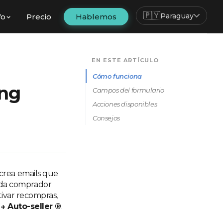
🇵🇾
Paraguay
fo
Precio
Hablemos
EN ESTE ARTÍCULO
Cómo funciona
ing
Campos del formulario
Acciones disponibles
Consejos
crea emails que
ada comprador
tivar recompras,
→ Auto-seller ®
.