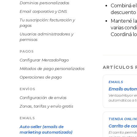
Dominios personalizados
Combiná el
Email corporativo y DNS
descuento p
Tu suscripción: facturación y
Mantené la 
pagos
varias cond
Usuarios administradores y
Coordiná lo
permisos
PAGOS
Configurar MercadoPago
ARTÍCULOS 
Métodos de pago personalizados
Operaciones de pago
EMAILS
Emails autom
ENVÍOS
VentasxMayor env
Configuración de envíos
automáticos a 
suceden eventos 
Zonas, tarifas y envío gratis
pedido editado, 
edita
EMAILS
TIENDA ONLIN
Carrito de c
Auto-seller (emails de
marketing automatizado)
El carrito perm