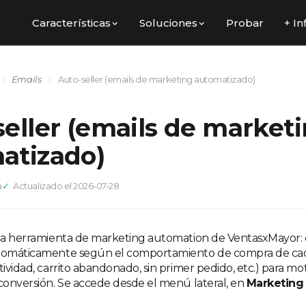
Características
Soluciones
Probar
+ In
›
Emails
›
Auto-seller (emails de marketing automatizado)
seller (emails de market
atizado)
a
Actualizado el 2026-07-28
 la herramienta de marketing automation de VentasxMayor: 
utomáticamente según el comportamiento de compra de c
tividad, carrito abandonado, sin primer pedido, etc.) para mo
 conversión. Se accede desde el menú lateral, en
Marketing 