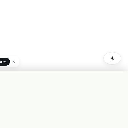
☀
ar
+INFO