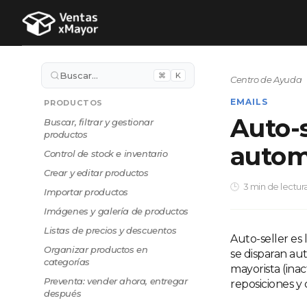
Buscar…
⌘
K
Centro de Ayuda
EMAILS
PRODUCTOS
Auto-
Buscar, filtrar y gestionar
productos
autom
Control de stock e inventario
Crear y editar productos
3 min de lectur
Importar productos
Imágenes y galería de productos
Listas de precios y descuentos
Auto-seller es
Organizar productos en
se disparan a
categorías
mayorista (inac
Preventa: vender ahora, entregar
reposiciones y
después