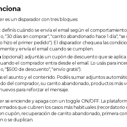
nciona
er es un disparador con tres bloques:
n
: definís cuándo se envía el email según el comportamient
o, "30 días sin comprar", "carrito abandonado hace 1 día", "se 
 hizo el primer pedido"). El disparador chequea las condici
mente y envía el email cuando se cumplen.
n
(opcional): adjuntás un cupón de descuento que se aplica 
ando el comprador entra desde el email. Lo usás para ince
o, "$500 de descuento", "envío gratis").
tás el asunto y el contenido. Podés sumar adjuntos automáti
ido del comprador, su carrito abandonado, productos más v
uevos para reforzar el mensaje.
er se enciende y apaga con un toggle ON/OFF. La plataforma
rmados que cubren los casos más habituales (recordatorio d
on cupón, recuperación de carrito abandonado, primera co
an o se duplican.