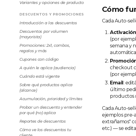
Variantes y opciones de producto
Cómo fu
DESCUENTOS Y PROMOCIONES
Cada Auto-sell
Introducción a los descuentos
Descuentos por volumen
Activació
(mayorista)
(por ejempl
Promociones: 2x1, combos,
semana y no
regalos y más
automática
Cupones con código
Promoció
checkout cu
A quién le aplica (audiencia)
(por ejempl
Cuándo está vigente
Email
: edi
Sobre qué productos aplica
último ped
(alcance)
productos n
Acumulación, prioridad y límites
Probar un descuento y entender
Cada Auto-sell
por qué (no) aplica
ejemplos pre-a
Reportes de descuentos
extrañamos" c
etc.) — se edit
Cómo ve los descuentos tu
cliente