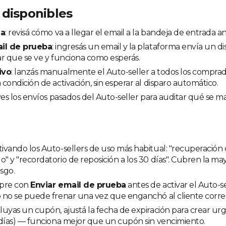
 disponibles
ia
: revisá cómo va a llegar el email a la bandeja de entrada an
ail de prueba
: ingresás un email y la plataforma envía un 
car que se ve y funciona como esperás.
ivo
: lanzás manualmente el Auto-seller a todos los compra
condición de activación, sin esperar al disparo automático.
 ves los envíos pasados del Auto-seller para auditar qué se 
vando los Auto-sellers de uso más habitual: "recuperación 
 y "recordatorio de reposición a los 30 días". Cubren la may
esgo.
mpre con
Enviar email de prueba
antes de activar el Auto-se
 no se puede frenar una vez que enganchó al cliente corre
uyas un cupón, ajustá la fecha de expiración para crear urg
 días) — funciona mejor que un cupón sin vencimiento.