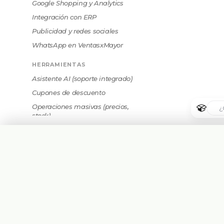
Google Shopping y Analytics
Integración con ERP
Publicidad y redes sociales
WhatsApp en VentasxMayor
HERRAMIENTAS
Asistente AI (soporte integrado)
Cupones de descuento
Operaciones masivas (precios,
stock)
CUENTA Y ACCESO
Crear cuenta
Cómo comunicar FAQs e
🇦🇷
Argentina
información a tus compradores
El panel de administración y su
menú
🇧🇷
Brasil
Iniciar sesión y recuperar
contraseña