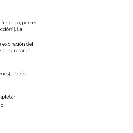
 (registro, primer
cción"). La
 expiración del
al ingresar al
genes). Podés
mpletar.
o.