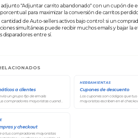
 adjunto "Adjuntar carrito abandonado" con un cupón de en
orcentual para maximizar la conversión de carritos perdido
cantidad de Auto-sellers activos bajo control: si un compr
iciones simultáneas puede recibir muchos emails y bajar la ef
s disparadores entre sí.
RELACIONADOS
HERRAMIENTAS
áticos a clientes
Cupones de descuento
ía un grupo fijo de emails
Los cupones son códigos que tu
tus compradores mayoristas cuando
mayoristas escriben en el checko
clave (registro, pedido recibido,
beneficio (descuento, envío gratis,
etc.). El contenido de cada email se
campaña). Se gestionan desde el 
E
ompras y checkout
ite a tus compradores mayoristas