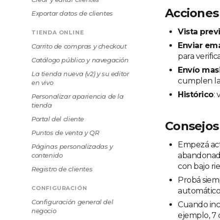
Acciones
Exportar datos de clientes
Vista prev
TIENDA ONLINE
Enviar em
Carrito de compras y checkout
para verifi
Catálogo público y navegación
Envío mas
La tienda nueva (v2) y su editor
cumplen la 
en vivo
Histórico
:
Personalizar apariencia de la
tienda
Portal del cliente
Consejos
Puntos de venta y QR
Empezá acti
Páginas personalizadas y
abandonado"
contenido
con bajo ri
Registro de clientes
Probá sie
CONFIGURACIÓN
automático
Configuración general del
Cuando incl
negocio
ejemplo, 7