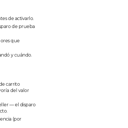
tes de activarlo.
disparo de prueba
dores que
mandó y cuándo.
de carrito
oría del valor
ller — el disparo
cto.
encia (por