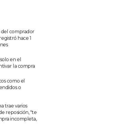
o del comprador
registró hace 1
ones
solo en el
ntivar la compra
cos como el
endidos o
 trae varios
e reposición, "te
mpra incompleta,