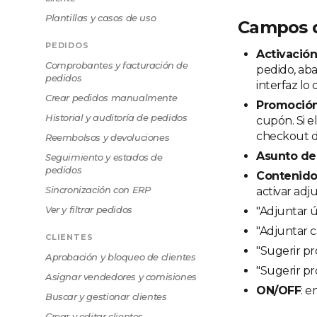
Plantillas y casos de uso
Campos d
PEDIDOS
Activació
Comprobantes y facturación de
pedido, aba
pedidos
interfaz lo
Crear pedidos manualmente
Promoció
Historial y auditoría de pedidos
cupón. Si e
checkout d
Reembolsos y devoluciones
Asunto de
Seguimiento y estados de
pedidos
Contenido
Sincronización con ERP
activar adj
Ver y filtrar pedidos
"Adjuntar ú
"Adjuntar c
CLIENTES
"Sugerir pr
Aprobación y bloqueo de clientes
"Sugerir pr
Asignar vendedores y comisiones
ON/OFF
: e
Buscar y gestionar clientes
Crear y editar clientes