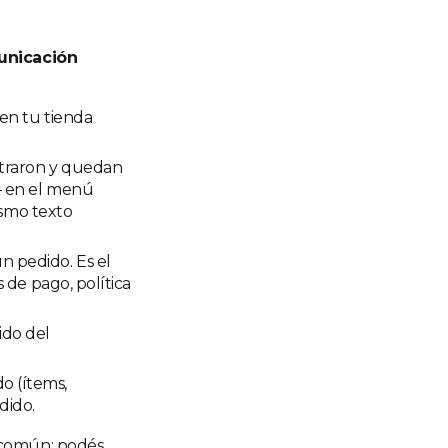
unicación
 en tu tienda
istraron y quedan
— en el menú
mismo texto
n pedido. Es el
 de pago, política
ido del
o (ítems,
dido.
 común; podés