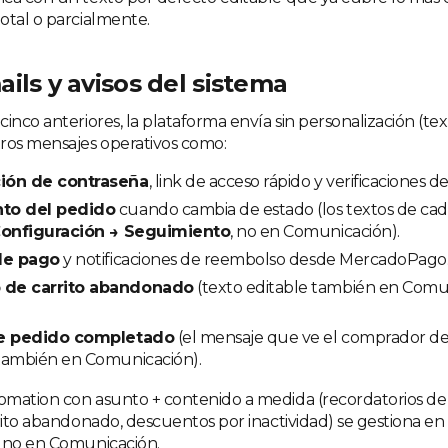
otal o parcialmente.
ils y avisos del sistema
inco anteriores, la plataforma envía sin personalización (text
ros mensajes operativos como:
ión de contraseña
, link de acceso rápido y verificaciones d
to del pedido
cuando cambia de estado (los textos de cad
onfiguración → Seguimiento
, no en Comunicación).
de pago
y notificaciones de reembolso desde MercadoPago
de carrito abandonado
(texto editable también en Comu
de pedido completado
(el mensaje que ve el comprador d
también en Comunicación).
mation con asunto + contenido a medida (recordatorios de
rrito abandonado, descuentos por inactividad) se gestiona en
, no en Comunicación.