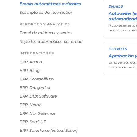
Emails automáticos a clientes
EMAILS
Suscriptores del newsletter
Auto-seller (
automatizad
REPORTES Y ANALYTICS
Auto-seller es l
automation de V
Panel de métricas y ventas
disparan autom
comportamient
Reportes automáticos por email
mayorista (inacti
CLIENTES
INTEGRACIONES
Aprobación y
ERP: Acqua
En la venta mayo
compradores que
ERP: Bling
tu aprobación a
En el menú later
ERP: Contabilium
ERP: Dragonfish
ERP: DUX Software
ERP: Ninox
ERP: NonSistemas
ERP: SaaS UE
ERP: Salesforce (Virtual Seller)