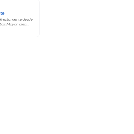
te
directamente desde
tasxMayor, ideal
comerciales de tus
 o cualquier c