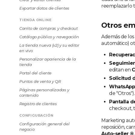
reemplazarlo t
Exportar datos de clientes
TIENDA ONLINE
Otros ema
Carrito de compras y checkout
Además de los c
Catálogo público y navegación
automático) ot
La tienda nueva (v2) y su editor
en vivo
Recuperac
Personalizar apariencia de la
Seguimien
tienda
editan en
C
Portal del cliente
Solicitud 
Puntos de venta y QR
WhatsApp 
Páginas personalizadas y
de "Otros").
contenido
Pantalla 
Registro de clientes
checkout, 
CONFIGURACIÓN
Marketing auto
Configuración general del
reposición, ca
negocio
Auto-seller ®