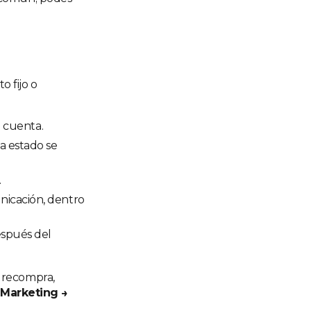
o fijo o
e cuenta.
a estado se
.
nicación, dentro
espués del
 recompra,
Marketing →