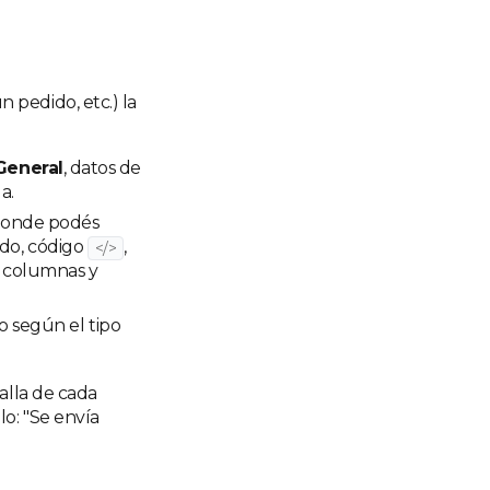
 pedido, etc.) la
General
, datos de
a.
 donde podés
ado, código
,
</>
s, columnas y
o según el tipo
alla de cada
o: "Se envía