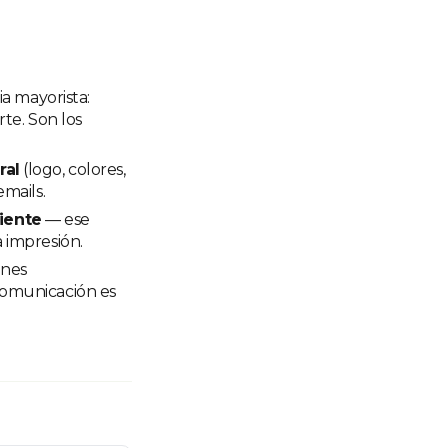
ia mayorista:
te. Son los
ral
(logo, colores,
mails.
iente
— ese
 impresión.
ones
 Comunicación es