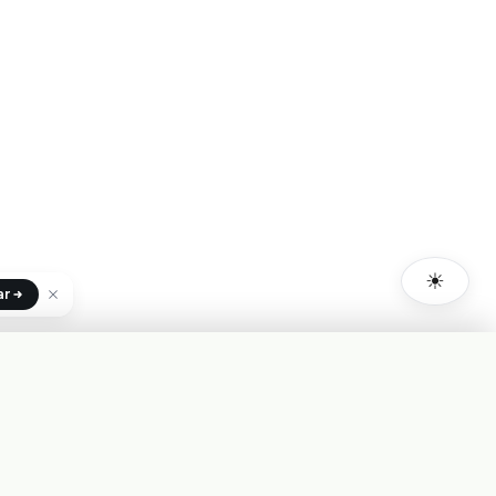
☀
ar
+INFO