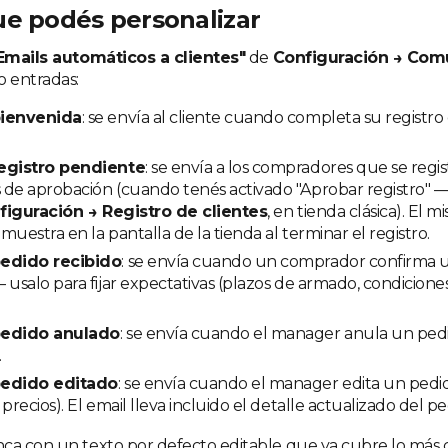
ue podés personalizar
Emails automáticos a clientes"
de
Configuración → Com
o entradas:
bienvenida
: se envía al cliente cuando completa su registro
egistro pendiente
: se envía a los compradores que se reg
 de aprobación (cuando tenés activado "Aprobar registro" 
figuración → Registro de clientes
, en tienda clásica). El 
muestra en la pantalla de la tienda al terminar el registro.
pedido recibido
: se envía cuando un comprador confirma u
 usalo para fijar expectativas (plazos de armado, condiciones
pedido anulado
: se envía cuando el manager anula un ped
.
pedido editado
: se envía cuando el manager edita un pedid
precios). El email lleva incluido el detalle actualizado del pe
ca con un texto por defecto editable que ya cubre lo más