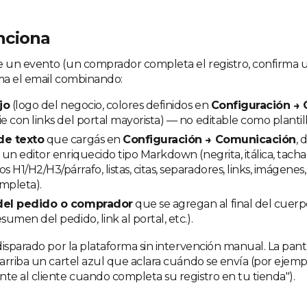
nciona
un evento (un comprador completa el registro, confirma un
ma el email combinando:
jo
(logo del negocio, colores definidos en
Configuración → 
ie con links del portal mayorista) — no editable como plantill
de texto
que cargás en
Configuración → Comunicación
,
n un editor enriquecido tipo Markdown (negrita, itálica, tach
 H1/H2/H3/párrafo, listas, citas, separadores, links, imágene
mpleta).
del pedido o comprador
que se agregan al final del cuerp
sumen del pedido, link al portal, etc.).
disparado por la plataforma sin intervención manual. La pant
arriba un cartel azul que aclara cuándo se envía (por ejempl
e al cliente cuando completa su registro en tu tienda").