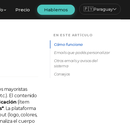
🇵🇾
Paraguay
fo
Precio
Hablemos
EN ESTE ARTÍCULO
Cómo funciona
Emails que podés personalizar
Otros emails y avisos del
sistema
Consejos
s mayoristas
c.). El contenido
icación
(ítem
s"
. La plataforma
out (logo, colores,
naliza el cuerpo