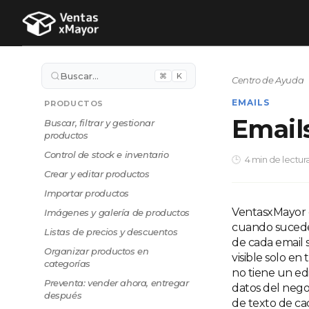
Buscar…
⌘
K
Centro de Ayuda
EMAILS
PRODUCTOS
Email
Buscar, filtrar y gestionar
productos
Control de stock e inventario
4 min de lectur
Crear y editar productos
Importar productos
VentasxMayor e
Imágenes y galería de productos
cuando suceden 
Listas de precios y descuentos
de cada email 
Organizar productos en
visible solo en 
categorías
no tiene un edi
Preventa: vender ahora, entregar
datos del negoc
después
de texto de ca