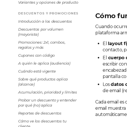
Variantes y opciones de producto
DESCUENTOS Y PROMOCIONES
Cómo fu
Introducción a los descuentos
Cuando ocurre 
Descuentos por volumen
plataforma ar
(mayorista)
Promociones: 2x1, combos,
El
layout fi
regalos y más
contacto, p
Cupones con código
El
cuerpo 
A quién le aplica (audiencia)
escribir co
encabezados
Cuándo está vigente
pantalla co
Sobre qué productos aplica
Los
datos 
(alcance)
de email (re
Acumulación, prioridad y límites
Probar un descuento y entender
Cada email es 
por qué (no) aplica
email muestra 
Reportes de descuentos
automáticament
Cómo ve los descuentos tu
cliente