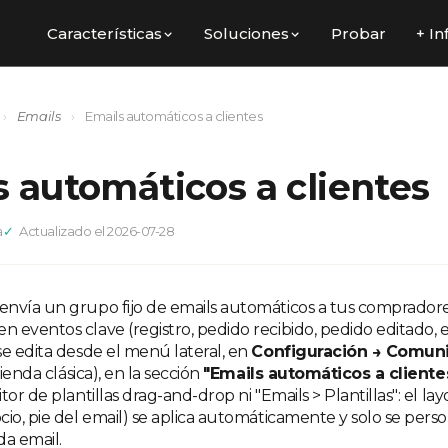
Características
Soluciones
Probar
+ In
›
Emails
›
Emails automáticos a clientes
s automáticos a clientes
a
Actualizado el 2026-07-28
nvía un grupo fijo de emails automáticos a tus compradore
eventos clave (registro, pedido recibido, pedido editado, et
se edita desde el menú lateral, en
Configuración → Comun
tienda clásica), en la sección
"Emails automáticos a cliente
tor de plantillas drag-and-drop ni "Emails > Plantillas": el lay
io, pie del email) se aplica automáticamente y solo se perso
da email.