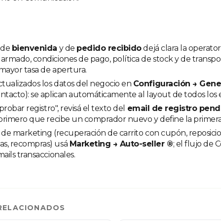
l de
bienvenida
y de
pedido recibido
dejá clara la operator
armado, condiciones de pago, política de stock y de transpor
mayor tasa de apertura.
tualizados los datos del negocio en
Configuración → Gene
ntacto): se aplican automáticamente al layout de todos los e
Aprobar registro", revisá el texto del
email de registro pend
 primero que recibe un comprador nuevo y define la primera
 de marketing (recuperación de carrito con cupón, reposici
s, recompras) usá
Marketing → Auto-seller ®
; el flujo de
mails transaccionales.
RELACIONADOS