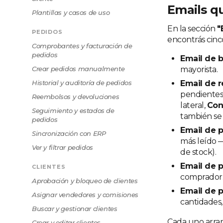
Emails q
Plantillas y casos de uso
En la sección
"
PEDIDOS
encontrás cinc
Comprobantes y facturación de
pedidos
Email de 
Crear pedidos manualmente
mayorista.
Historial y auditoría de pedidos
Email de r
pendientes
Reembolsos y devoluciones
lateral,
Con
Seguimiento y estados de
también se 
pedidos
Email de 
Sincronización con ERP
más leído —
Ver y filtrar pedidos
de stock).
Email de 
CLIENTES
comprador
Aprobación y bloqueo de clientes
Email de 
Asignar vendedores y comisiones
cantidades, 
Buscar y gestionar clientes
Cada uno arran
Crear y editar clientes