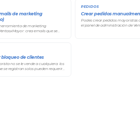
PEDIDOS
emails de marketing
Crear pedidos manualmen
o)
Podes crear pedidos mayoristas 
el panel de administración de Ven
a herramienta de marketing
para ventas por teléfono, visitas 
entasxMayor: crea emails que se
vendedores, pedidos de reposición
áticamente según el
o de compra de cada comprador
vidad, carrito a
 bloqueo de clientes
rista no se le vende a cualquiera: los
 se registran solos pueden requerir
ntes de acceder a precios y compras.
al, andá a Ventas → Client