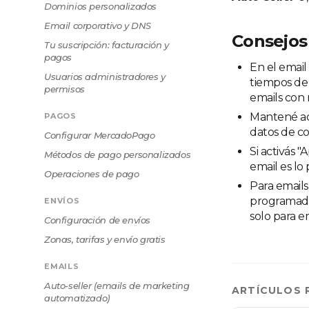
Dominios personalizados
Email corporativo y DNS
Consejos
Tu suscripción: facturación y
pagos
En el emai
Usuarios administradores y
tiempos de 
permisos
emails con 
Mantené ac
PAGOS
datos de co
Configurar MercadoPago
Si activás "
Métodos de pago personalizados
email es lo
Operaciones de pago
Para emails
programada
ENVÍOS
solo para e
Configuración de envíos
Zonas, tarifas y envío gratis
EMAILS
Auto-seller (emails de marketing
ARTÍCULOS 
automatizado)