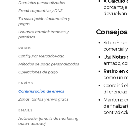
❌
Cálculo 
Dominios personalizados
porcentaje 
Email corporativo y DNS
devuelvan t
Tu suscripción: facturación y
pagos
Consejos
Usuarios administradores y
permisos
Si tenés un
PAGOS
comercial y
Configurar MercadoPago
Usá
Notas
p
armado, con
Métodos de pago personalizados
Retiro en 
Operaciones de pago
como un med
ENVÍOS
Coordiná e
Configuración de envíos
diferenciad
Zonas, tarifas y envío gratis
Mantené co
de finaliza
EMAILS
contradicci
Auto-seller (emails de marketing
automatizado)