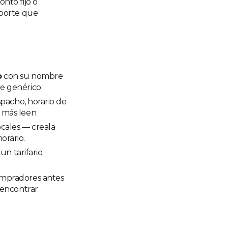
onto fijo o
sporte que
o
con su nombre
e genérico.
spacho, horario de
 más leen.
ocales — creala
orario.
un tarifario
ompradores antes
 encontrar