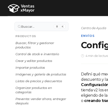
Buscar…
⌘
K
Centro de Ayuda
ENVÍOS
PRODUCTOS
Confi
Buscar, filtrar y gestionar
productos
Control de stock e inventario
4 min de lectur
Crear y editar productos
Importar productos
Definí qué med
Imágenes y galería de productos
descuento y la
Listas de precios y descuentos
Configuración
Organizar productos en
tienda v2 los e
categorías
eligiendo de la
Preventa: vender ahora, entregar
o
creando tra
después