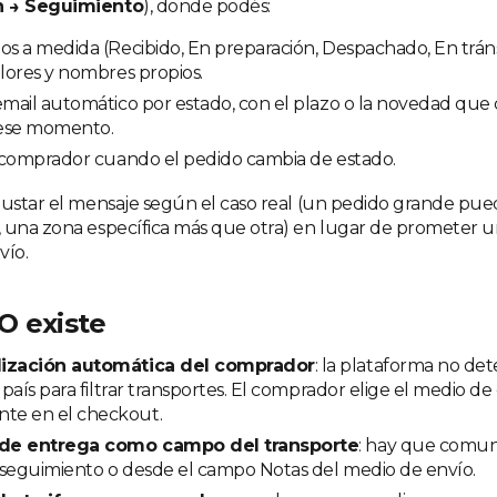
n → Seguimiento
), donde podés:
os a medida (Recibido, En preparación, Despachado, En trán
olores y nombres propios.
email automático por estado, con el plazo o la novedad que
ese momento.
l comprador cuando el pedido cambia de estado.
justar el mensaje según el caso real (un pedido grande p
 una zona específica más que otra) en lugar de prometer un
vío.
O existe
lización automática del comprador
: la plataforma no det
i país para filtrar transportes. El comprador elige el medio de
e en el checkout.
de entrega como campo del transporte
: hay que comun
 seguimiento o desde el campo Notas del medio de envío.