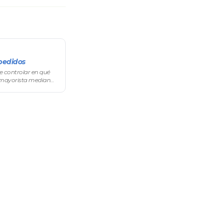
pedidos
e controlar en qué
 mayorista mediante
 para tu negocio.