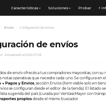
Características
Soluciones
Probar
+ In
›
Envíos
›
Configuración de envíos
guración de envíos
a
Actualizado el 2026-07-28
ios de envío ofrecés a tus compradores mayoristas, con su 
s notas operativas que necesite cada uno. Se configura en e
 → Pagos y Envíos
, sección Envíos (ítem visible solo en tien
nvíos se configuran desde el editor de la tienda). El listado 
 lista sugerida del país (curada por VentasxMayor con transp
nsportes propios
desde el mismo buscador.