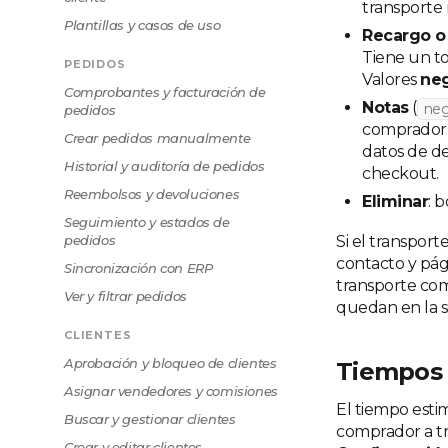
transporte
Plantillas y casos de uso
Recargo o
Tiene un to
PEDIDOS
Valores
neg
Comprobantes y facturación de
Notas
(
neg
pedidos
comprador n
Crear pedidos manualmente
datos de de
Historial y auditoría de pedidos
checkout.
Reembolsos y devoluciones
Eliminar
: b
Seguimiento y estados de
pedidos
Si el transport
contacto y pági
Sincronización con ERP
transporte com
Ver y filtrar pedidos
quedan en la s
CLIENTES
Aprobación y bloqueo de clientes
Tiempos 
Asignar vendedores y comisiones
El tiempo est
Buscar y gestionar clientes
comprador a tr
Crear y editar clientes