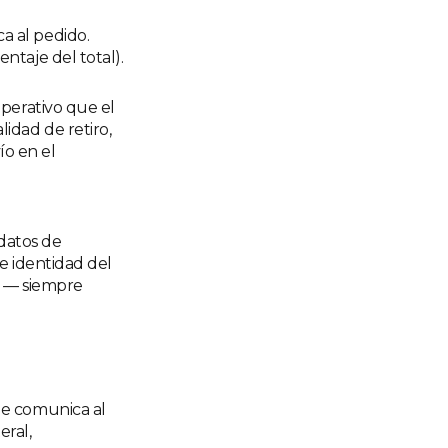
ca al pedido.
entaje del total).
operativo que el
idad de retiro,
ío en el
 datos de
e identidad del
s — siempre
 Se comunica al
eral,