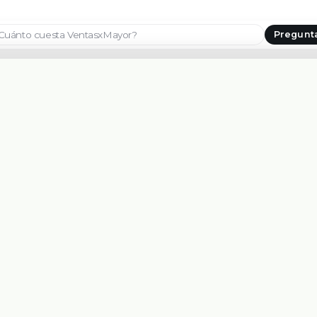
Pregunt
Seleccionar país
CONTACTANOS
PLATAFORMA
WHATSAPP
Características
+595 973 453333
Vendedores
Soporte
EMAIL
info@ventasxmayor.com.py
Crecer
Administrar
Probar demos