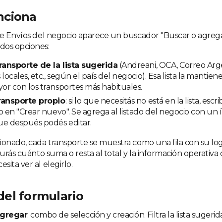
nciona
e Envíos del negocio aparece un buscador "Buscar o agregar".
dos opciones:
transporte de la lista sugerida
(Andreani, OCA, Correo Arg
locales, etc., según el país del negocio). Esa lista la mantie
r con los transportes más habituales.
ransporte propio
: si lo que necesitás no está en la lista, esc
o en "Crear nuevo". Se agrega al listado del negocio con un
ue después podés editar.
ionado, cada transporte se muestra como una fila con su lo
gurás cuánto suma o resta al total y la información operativa
ita ver al elegirlo.
el formulario
agregar
: combo de selección y creación. Filtra la lista sugeri