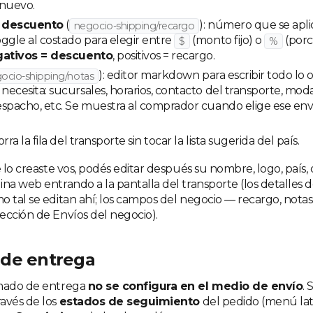
 nuevo.
 descuento
(
): número que se apli
negocio-shipping/recargo
ggle al costado para elegir entre
(monto fijo) o
(porc
$
%
ativos = descuento
, positivos = recargo.
): editor markdown para escribir todo lo 
ocio-shipping/notas
ecesita: sucursales, horarios, contacto del transporte, modal
spacho, etc. Se muestra al comprador cuando elige ese env
orra la fila del transporte sin tocar la lista sugerida del país.
e lo creaste vos, podés editar después su nombre, logo, país,
na web entrando a la pantalla del transporte (los detalles d
o tal se editan ahí; los campos del negocio — recargo, nota
ección de Envíos del negocio).
de entrega
imado de entrega
no se configura en el medio de envío
.
avés de los
estados de seguimiento
del pedido (menú lat