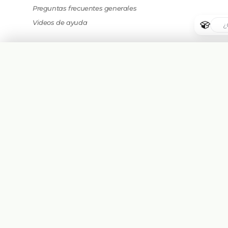
Preguntas frecuentes generales
Videos de ayuda
🇦🇷
Argentina
🇧🇷
Brasil
🇵🇾
Paraguay
Plataforma eCommerce B2B hecha para
🇺🇸
United States
Mayoristas, Importadores, Distribuidoras y
Fabricantes.
🇨🇱
Chile
Asesorate Gratis Con un Experto