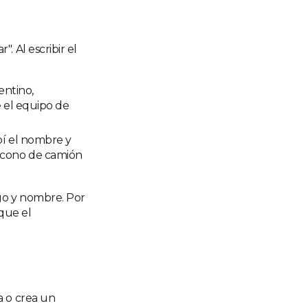
 Al escribir el
entino,
ne el equipo de
ribí el nombre y
 ícono de camión
go y nombre. Por
 que el
da o crea un