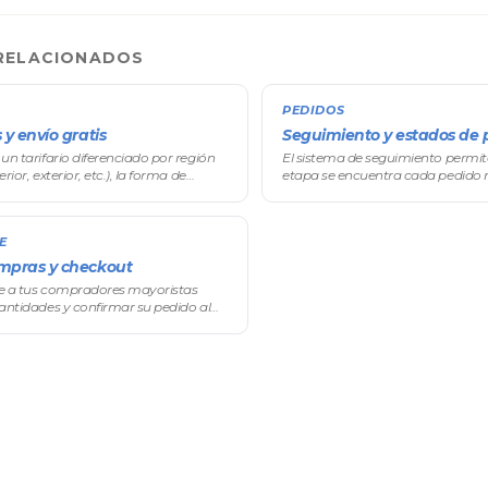
RELACIONADOS
PEDIDOS
 y envío gratis
Seguimiento y estados de 
 un tarifario diferenciado por región
El sistema de seguimiento permit
erior, exterior, etc.), la forma de
etapa se encuentra cada pedido
r varios medios de envío con nombres
un flujo de estados personalizado
lataforma no tiene geol
E
ompras y checkout
ite a tus compradores mayoristas
 cantidades y confirmar su pedido al
de finalizarlo.