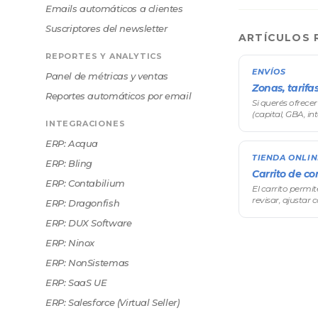
Emails automáticos a clientes
Suscriptores del newsletter
ARTÍCULOS 
REPORTES Y ANALYTICS
ENVÍOS
Panel de métricas y ventas
Zonas, tarifas
Reportes automáticos por email
Si querés ofrecer
(capital, GBA, int
INTEGRACIONES
hacerlo es crea
regionales. La p
ERP: Acqua
TIENDA ONLIN
ERP: Bling
Carrito de c
ERP: Contabilium
El carrito perm
revisar, ajustar
ERP: Dragonfish
por mayor antes 
ERP: DUX Software
ERP: Ninox
ERP: NonSistemas
ERP: SaaS UE
ERP: Salesforce (Virtual Seller)