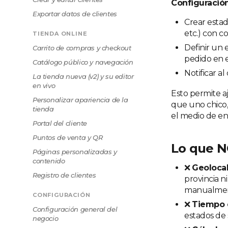
Configuració
Exportar datos de clientes
Crear estad
etc.) con c
TIENDA ONLINE
Definir un 
Carrito de compras y checkout
pedido en 
Catálogo público y navegación
Notificar a
La tienda nueva (v2) y su editor
en vivo
Esto permite a
Personalizar apariencia de la
que uno chico,
tienda
el medio de en
Portal del cliente
Puntos de venta y QR
Lo que N
Páginas personalizadas y
contenido
❌
Geoloca
Registro de clientes
provincia n
manualment
CONFIGURACIÓN
❌
Tiempo 
Configuración general del
estados de
negocio