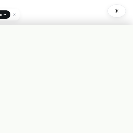
☀
ar
+INFO
✓
Costo de uso
Probar
Status de la Plataforma