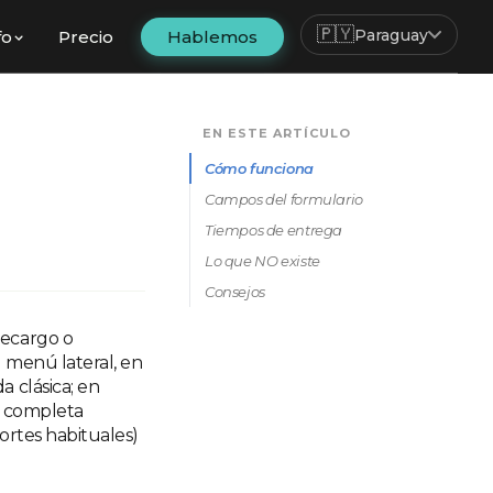
🇵🇾
Paraguay
fo
Precio
Hablemos
EN ESTE ARTÍCULO
Cómo funciona
Campos del formulario
Tiempos de entrega
Lo que NO existe
Consejos
recargo o
l menú lateral, en
da clásica; en
se completa
ortes habituales)