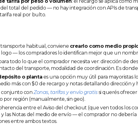
de tarifa por peso o volumen
: el recargo se aplica como m
del total del pedido — no hay integración con APIs de tran
arifa real por bulto.
 transporte habitual, conviene
crearlo como medio propi
 logo — los compradores lo identifican mejor que un nombr
ara todo lo que el comprador necesita ver: dirección de de
tacto del transporte, modalidad de coordinación. Es donde
depósito o planta
es una opción muy útil para mayoristas l
io más con $0 de recargo y notas detallando dirección y h
l conjunto con
Zonas, tarifas y envío gratis
si querés ofrecer 
o por región (manualmente, sin geo).
herencia entre el Aviso del checkout (que ven todos los c
r) y las Notas del medio de envío — el comprador no debería
ones entre ambos textos.