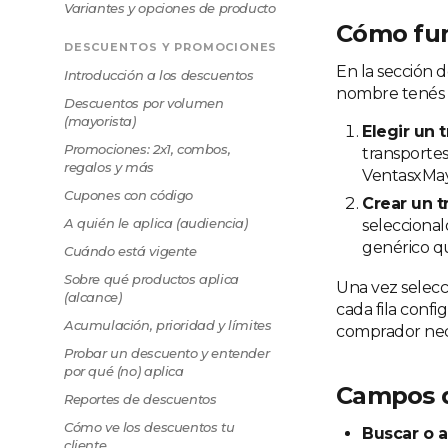
Variantes y opciones de producto
Cómo fu
DESCUENTOS Y PROMOCIONES
En la sección d
Introducción a los descuentos
nombre tenés 
Descuentos por volumen
(mayorista)
Elegir un 
Promociones: 2x1, combos,
transportes 
regalos y más
VentasxMayo
Cupones con código
Crear un t
A quién le aplica (audiencia)
seleccional
genérico q
Cuándo está vigente
Sobre qué productos aplica
Una vez selecc
(alcance)
cada fila confi
Acumulación, prioridad y límites
comprador neces
Probar un descuento y entender
por qué (no) aplica
Campos d
Reportes de descuentos
Cómo ve los descuentos tu
Buscar o 
cliente